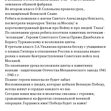
земляков обувной фабрики.
Во втором классе О В. Соловьева провела урок ,
посвящённый Воинской Славе.
Ребята вспомнили о житии Святого Александра Невского,
посмотрели видеоурок "Битва за Москву" и
короткометражный фильм про Войну и про людей "Глаза".
По окончании урока ребята посетили памятник летчикам -
"испанцам" , Героям Советского Союза Примо Джибелли и
Борису Туржанскому и возложили цветы.
В третьем классе З.А.Ульянова провела беседу с учащимися
о планах Гитлера в отношении России и показала видео
ролик о начале Контрнаступления Советских войск под
Москвой.
По окончании урока возложили цветы к памятнику
воинам - защитникам Отечества Механического завода 1941
- 1945 г.г.
Подвиг героев никогда не будет забыт.
Воспоминания о людях, которые добыли Великую Победу,
всегда живут в сердцах каждого из нас.
Сегодня наши мысли и молитвы связаны с героями,
сражающимися на фронтах специальной военной
операции. Гордимся ими! Победа будет за нами!