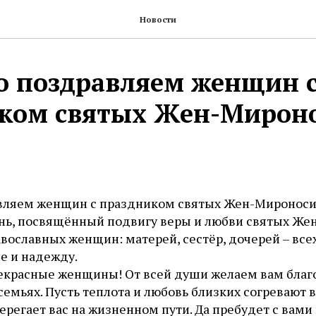
Новости
о поздравляем женщин 
ком святых Жен-Мирон
вляем женщин с праздником святых Жен-Мироноси
ень, посвящённый подвигу веры и любви святых Ж
вославных женщин: матерей, сестёр, дочерей – всех
е и надежду.
екрасные женщины! От всей души желаем вам благ
семьях. Пусть теплота и любовь близких согревают 
берегает вас на жизненном пути. Да пребудет с вам