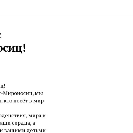
с
осиц!
ц!
ен-Мироносиц, мы
, кто несёт в мир
оденствия, мира и
ваши сердца, а
и и вашими детьми