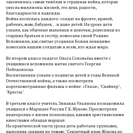
закончилась самая тяжёлая и страшная война, которая
унесла миллионы жизней, это день радости,
благодарности и надежды.
Война коснулась каждого: солдат на фронте, врачей,
рабочих, мам, бабушек… и даже детей. На уроке дети
узнали, как обычные мальчики и девочки, ровесники из
старших братьев и сестёр, помогали своей Родине.
Вспомнили, как святые угодники Божии невидимо
помогали нашим солдатам и всем, кто ждал мира.
Во втором классе педагог Ольга Соловьёва вместе с
учащимися вспомнили житие святого Георгия
Победоносца.
Воспитанники узнали о подвигах детей в годы Великой
Отечественной войны, а также посмотрели
короткометражные фильмы о войне: «Глаза», "Снайпер",
"Кресты".
В третьем классе учитель Зинаида Ульянова познакомила
учащихся о Маршале России Г.К. Жукове. Просмотрели
видеоролик о жизни полководца, какими христианскими
качествами обладал маршал.
На практической части урока дети работали группами,
выполняя задания по темам: "Секретный план Жукова по