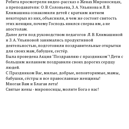
Ребята просмотрели видео-рассказ о Женах Мироносицах,
а преподаватели: О. В. Соловьева, З. А. Ульянова и Л. В.
Климашина ознакомили детей с кратким житием
некоторых из них, объяснили, в чем же состоит святость
этих женщин, почему Господь явился сперва им, а не
апостолам.
Далее дети под руководством педагогов :Л. В. Климашиной
и З. А. Ульяновой занимались продуктивной
деятельностью, подготовили поздравительные открытки
для своих мам, бабушек, сестёр.
Была проведена Акция "Поздравляю с праздником"! Дети с
большим желанием поздравили своих дорогих сердцу
людей.
С Праздником Вас, милые, добрые, неповторимые, мамы,
бабушки, сёстры и все православные женщины!
Многая Вам и Благая лета!
Святые жены - мироносицы, молите Бога о нас!